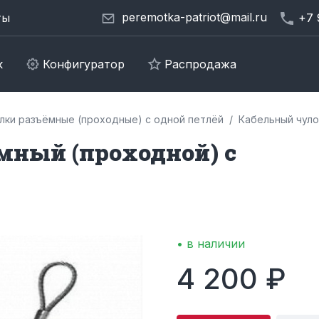
peremotka-patriot@mail.ru
ты
+7 
к
Конфигуратор
Распродажа
лки разъёмные (проходные) с одной петлёй
Кабельный чуло
мный (проходной) с
• в наличии
4 200 ₽