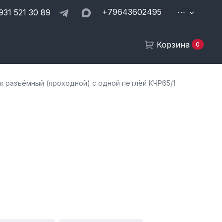
+79643602495
⋯
931 521 30 89
Корзина
0
к разъёмный (проходной) с одной петлёй КЧР65/1