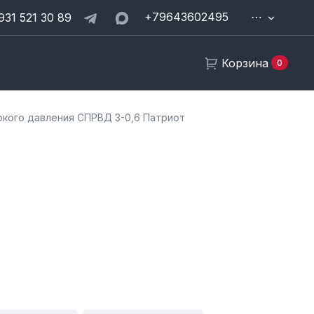
+79643602495
⋯
931 521 30 89
Корзина
0
окого давления СПРВД 3-0,6 Патриот