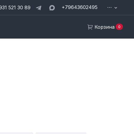
+79643602495
⋯
931 521 30 89
Корзина
0