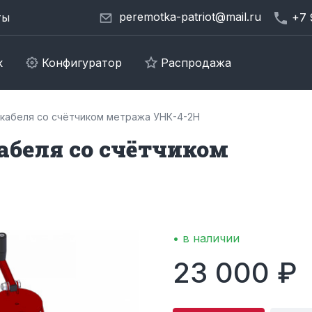
peremotka-patriot@mail.ru
ты
+7 
к
Конфигуратор
Распродажа
кабеля со счётчиком метража УНК-4-2Н
абеля со счётчиком
• в наличии
23 000 ₽